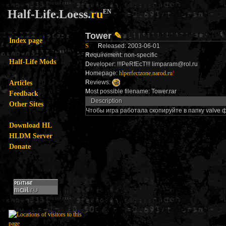
Half-Life.Loess.
ru
EN
Tower
✎
Index page
S
R
eleased: 2003-06-01
R
equirement: non-specific
Half-Life Mods
D
eveloper: !!!PeRfEcT!!! limparam@rol.ru
H
omepage:
hlperfectzone.narod.ru
!
Articles
R
eviews:
M
ost possible filename: Tower.rar
Feedback
Description
Other Sites
Чтобы игра работала скопируйте в папку valve фа
Download HL
HLDM Server
Donate