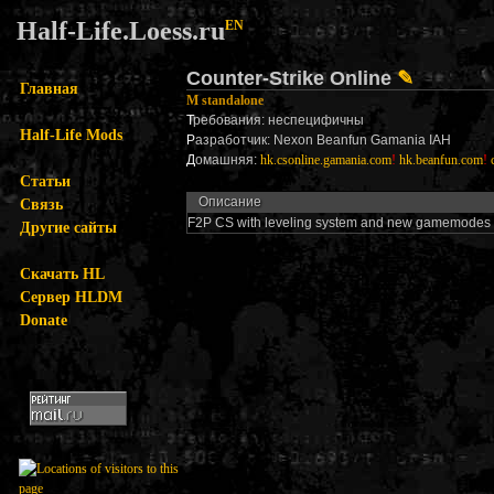
Half-Life.Loess.ru
EN
Counter-Strike Online
✎
Главная
M standalone
Т
ребования: неспецифичны
Half-Life Mods
Р
азработчик: Nexon Beanfun Gamania IAH
Д
омашняя:
hk.csonline.gamania.com
!
hk.beanfun.com
!
Статьи
Описание
Связь
F2P CS with leveling system and new gamemodes 
Другие сайты
Скачать HL
Сервер HLDM
Donate