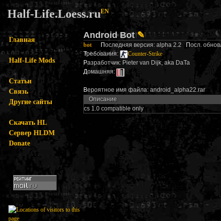
Half-Life.Loess.ru
EN
Android Bot
✎
Главная
bot
П
оследняя версия: alpha 2.2
П
осл. обнов
Т
ребования:
Counter-Strike
Half-Life Mods
Р
азработчик: Pieter van Dijk, aka DaTa
Д
омашняя:
Статьи
В
ероятное имя файла: android_alpha22.rar
Связь
Описание
Другие сайты
cs 1.0 compatible only
Скачать HL
Сервер HLDM
Donate