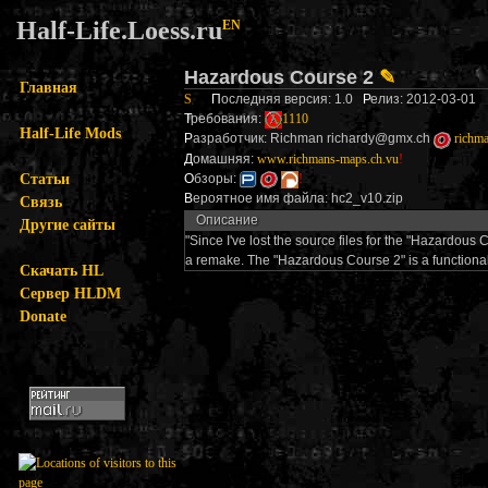
Half-Life.Loess.ru
EN
Hazardous Course 2
✎
Главная
S
П
оследняя версия: 1.0
Р
елиз: 2012-03-01
Т
ребования:
1110
Half-Life Mods
Р
азработчик: Richman richardy@gmx.ch
richma
Д
омашняя:
www.richmans-maps.ch.vu
!
Статьи
О
бзоры:
!
В
ероятное имя файла: hc2_v10.zip
Связь
Описание
Другие сайты
"Since I've lost the source files for the "Hazardous 
a remake. The "Hazardous Course 2" is a functional
Скачать HL
Сервер HLDM
Donate