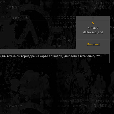
↑
S
4 maps
dll,tex,mdl,snd
Download
аем мы в темном коридоре на карте ep2map3, упираемся в табличку "You