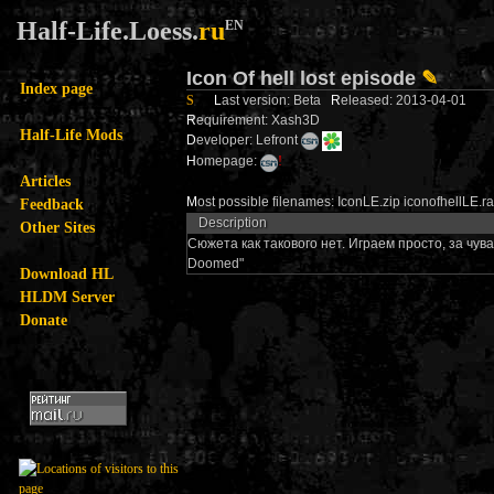
Half-Life.Loess.
ru
EN
Icon Of hell lost episode
✎
Index page
S
L
ast version: Beta
R
eleased: 2013-04-01
R
equirement: Xash3D
Half-Life Mods
D
eveloper: Lefront
H
omepage:
!
Articles
M
ost possible filenames: IconLE.zip iconofhellLE.ra
Feedback
Description
Other Sites
Сюжета как такового нет. Играем просто, за чув
Doomed"
Download HL
HLDM Server
Donate