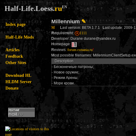
Half-Life.Loess.
ru
EN
Millennium
✎
Index page
M
L
ast version: BETA 1.7.1
L
ast update: 2009-
R
equirement:
1111
Half-Life Mods
D
eveloper: Durane durane@yandex.ru
H
omepage:
Articles
R
eviews:
forum.csmania.ru
!
M
ost possible filenames: MillenniumClientSetup.e
Feedback
Description
Other Sites
- Бесконечные патроны;
- Новое оружие;
Download HL
- Режим Арены;
HLDM Server
- Море крови.
Donate