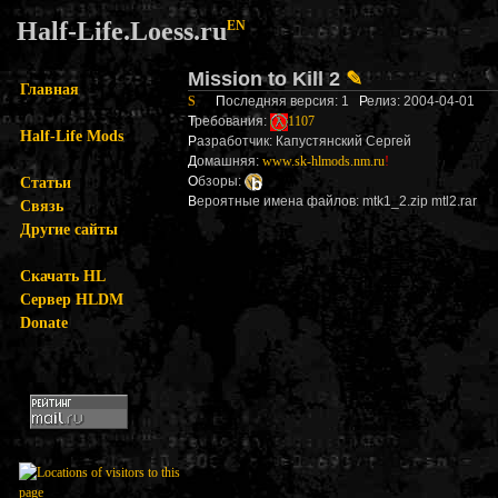
Half-Life.Loess.ru
EN
Mission to Kill 2
✎
Главная
S
П
оследняя версия: 1
Р
елиз: 2004-04-01
Т
ребования:
1107
Half-Life Mods
Р
азработчик: Капустянский Сергей
Д
омашняя:
www.sk-hlmods.nm.ru
!
Статьи
О
бзоры:
В
ероятные имена файлов: mtk1_2.zip mtl2.rar
Связь
Другие сайты
Скачать HL
Сервер HLDM
Donate