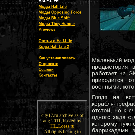
HALF-LIFE
Моды Half-Life
Моды Opposing Force
Моды Blue Shift
Моды They Hunger
Previews
Статьи о Half-Life
Коды Half-Life 2
Как устанавливать
Маленький мод 
О проекте
предыстория 
Ссылки
работает на GM
Контакты
приходится о
военными, кото
Глядя на вст
корабля-преф
отстой, но к с
city17.ru archive as of
одного зала с 
aug 2011, hosted by
которому нужно
HL.Loess.ru
баррикадами, 
All rights belong to